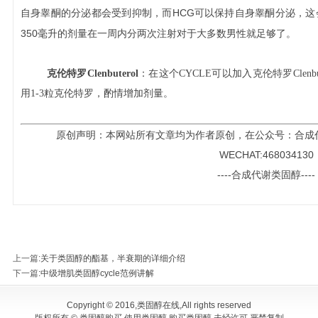
HCG
自身睾酮的分泌都会受到抑制，而
可以保持自身睾酮分泌，这
350
毫升的剂量在一周内分两次注射对于大多数男性就足够了。
克伦特罗Clenbuterol
：在这个CYCLE可以加入克伦特罗Clen
用1-3粒克伦特罗，酌情增加剂量。
原创声明：本网站所有文章均为作者原创，在公众号：合成
WECHAT:468034130
----合成代谢类固醇----
上一篇
:
关于类固醇的酯基，半衰期的详细介绍
下一篇
:
中级增肌类固醇cycle范例讲解
Copyright © 2016,类固醇在线,All rights reserved