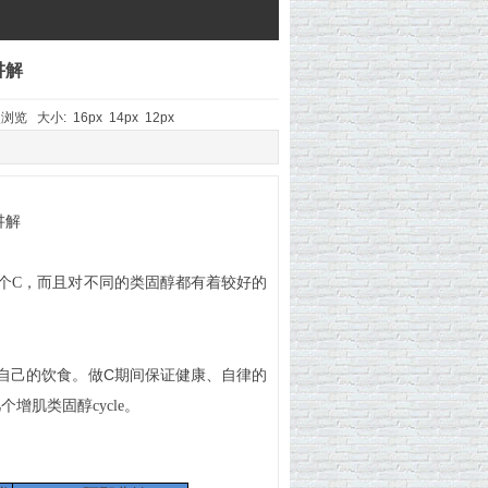
讲解
 次浏览 大小:
16px
14px
12px
讲解
个C
，而且
对不同的类固醇都有着较好的
C
自己的饮食。做
期间保证健康、自律的
肌类固醇cycle
。