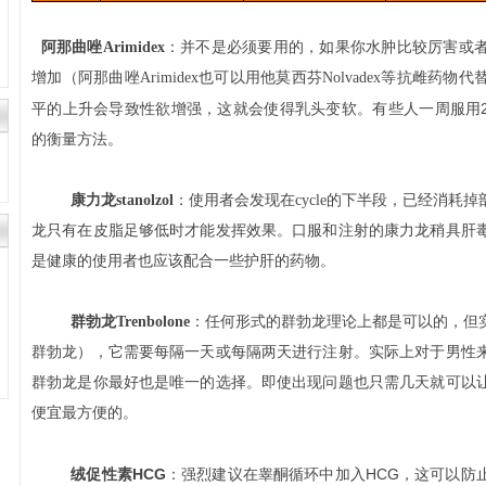
阿那曲唑Arimidex
：
并不是必须要用的，如果你水肿比较厉害或
增加（阿那曲唑Arimidex也可以用他莫西芬Nolvadex等抗雌
平的上升会导致性欲增强，这就会使得乳头变软。有些人一周服用
的衡量方法。
康力龙stanolzol
：使用者会发现在cycle的下半段，已经消耗
龙只有在皮脂足够低时才能发挥效果。口服和注射的康力龙稍具肝
是健康的使用者也应该配合一些护肝的药物。
群勃龙Trenbolone
：任何形式的群勃龙理论上都是可以的，但
群勃龙），它需要每隔一天或每隔两天进行注射。实际上对于男性
群勃龙是你最好也是唯一的选择。即使出现问题也只需几天就可以
便宜最方便的。
绒促性素
HCG
HCG
：强烈建议在睾酮循环中加入
，这可以防