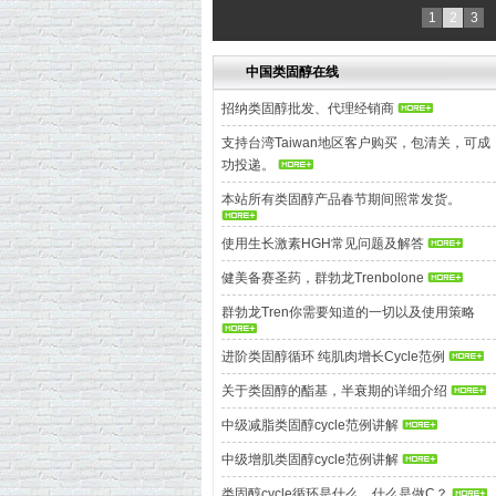
1
2
3
中国类固醇在线
招纳类固醇批发、代理经销商
支持台湾Taiwan地区客户购买，包清关，可成
功投递。
本站所有类固醇产品春节期间照常发货。
使用生长激素HGH常见问题及解答
健美备赛圣药，群勃龙Trenbolone
群勃龙Tren你需要知道的一切以及使用策略
进阶类固醇循环 纯肌肉增长Cycle范例
关于类固醇的酯基，半衰期的详细介绍
中级减脂类固醇cycle范例讲解
中级增肌类固醇cycle范例讲解
类固醇cycle循环是什么，什么是做C？