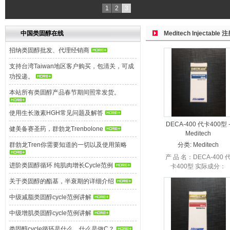
1
2
3
中国类固醇在线
Meditech Injectable 
招纳类固醇批发、代理经销商
支持台湾Taiwan地区客户购买，包清关，可成
功投递。
本站所有类固醇产品春节期间照常发货。
使用生长激素HGH常见问题及解答
DECA-400 代卡400型 
健美备赛圣药，群勃龙Trenbolone
Meditech
群勃龙Tren你需要知道的一切以及使用策略
分类:
Meditech
Injectable 注射
产 品 名：DECA-400 
进阶类固醇循环 纯肌肉增长Cycle范例
卡400型 实际成分：
Boldenone
关于类固醇的酯基，半衰期的详细介绍
undecylenate 生 产 商
Meditech医药科技 ...
中级减脂类固醇cycle范例讲解
中级增肌类固醇cycle范例讲解
类固醇cycle循环是什么，什么是做C？