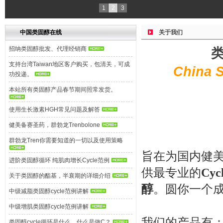
1
2
3
中国类固醇在线
关于我们
招纳类固醇批发、代理经销商
类
支持台湾Taiwan地区客户购买，包清关，可成
China S
功投递。
本站所有类固醇产品春节期间照常发货。
使用生长激素HGH常见问题及解答
健美备赛圣药，群勃龙Trenbolone
群勃龙Tren你需要知道的一切以及使用策略
旨在为国内健
进阶类固醇循环 纯肌肉增长Cycle范例
供最专业的
Cy
关于类固醇的酯基，半衰期的详细介绍
醇
。圆你一个
中级减脂类固醇cycle范例讲解
中级增肌类固醇cycle范例讲解
我们的产品有
类固醇cycle循环是什么，什么是做C？