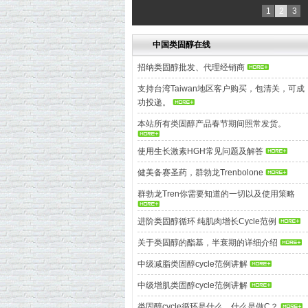
1
2
3
中国类固醇在线
招纳类固醇批发、代理经销商
支持台湾Taiwan地区客户购买，包清关，可成
功投递。
本站所有类固醇产品春节期间照常发货。
使用生长激素HGH常见问题及解答
健美备赛圣药，群勃龙Trenbolone
群勃龙Tren你需要知道的一切以及使用策略
进阶类固醇循环 纯肌肉增长Cycle范例
关于类固醇的酯基，半衰期的详细介绍
中级减脂类固醇cycle范例讲解
中级增肌类固醇cycle范例讲解
类固醇cycle循环是什么，什么是做C？