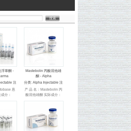
 悬浮睾酮 -
Mastebolin 丙酸屈他雄
harma
酮 - Alpha
jectable 注
分类:
Alpha Injectable 注
射
tobase 悬
产 品 名：Mastebolin 丙
效成分：
酸屈他雄酮 实际成分：
erone
Drostanolone
on 厂家：
Propionate 生 产 商 ：
a 阿尔法 ...
Alpha Phar...