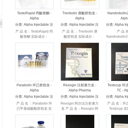
TestoRapid 丙酸睾酮 -
Trenbolin 庚酸群勃龙 -
Nandrobolin
Alpha
Alpha
Alph
分类:
Alpha Injectable 注
分类:
Alpha Injectable 注
分类:
Alpha In
射
射
射
产 品 名：TestoRapid 丙
产 品 名 ：Trenbolin 庚
产 品 
酸睾酮 实际成分：
酸群勃龙 实际成分：
Nandrobolin
Testosterone Propionate
Trenbolone Enanthate
际成
生 产 商 ：Alpha 阿尔法
生 产 商 ：Alpha 阿尔法
Nandroboli
...
产品规...
Alpha Phar
品规格.
Parabolin 环已群勃龙 -
Rexogin 注射康力龙 -
Testocyp
Alpha
Alpha Pharma
TC - A
分类:
Alpha Injectable 注
分类:
Alpha Injectable 注
分类:
Alpha In
射
射
射
产 品 名 ：Parabolin 环
Rexogin 阿尔法注射康力
产 品 名：环
已甲基碳酸酯群勃龙 实
龙 产 品 名：Rexogin 阿
Testocyp
际成分：Trenbolone
尔法注射康力龙
Testosterone
Hexahydrobenzylcarbonate
Stanozolol 产品规格：有
生 产 商 ：Al
生...
西林瓶和安瓿瓶两种 ...
产品..